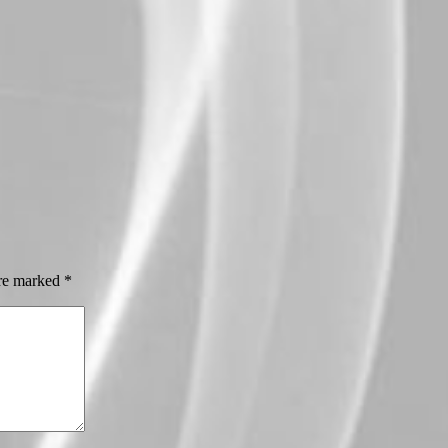
are marked
*