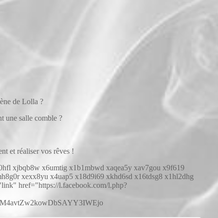
cène de Lolla ?
t une salle comble ?
t et réaliser vos rêves !
x1i10hfl xjbqb8w x6umtig x1b1mbwd xaqea5y xav7gou x9f619
mh8g0r xexx8yu x4uap5 x18d9i69 xkhd6sd x16tdsg8 x1hl2dhg
ink" href="https://l.facebook.com/l.php?
4zM4avtZw2kowDbSAYY3IWEjo