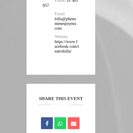
Phone
55 585
057
Email
lolla@pheno
menesjoyeux.
com
Website
https://www.f
acebook.com/t
eatrololla/
SHARE THIS EVENT