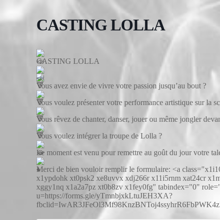
CASTING LOLLA
CASTING LOLLA
Vous avez envie de vivre votre passion jusqu’au bout ?
Vous voulez présenter votre performance artistique sur la s
Vous rêvez de chanter, danser, jouer ou même jongler devan
Vous voulez intégrer la troupe de Lolla ?
Le moment est venu pour remettre au goût du jour votre talen
Merci de bien vouloir remplir le formulaire: <a class="
x1ypdohk xt0psk2 xe8uvvx xdj266r x11i5rnm xat24cr x1
xggy1nq x1a2a7pz xt0b8zv x1fey0fg" tabindex="0" role="l
u=https://forms.gle/yTmnbjxkLtuJEH3XA?
fbclid=IwAR3JFeOl3Mf98KnzBNToj4ssyhrR6FbPWK